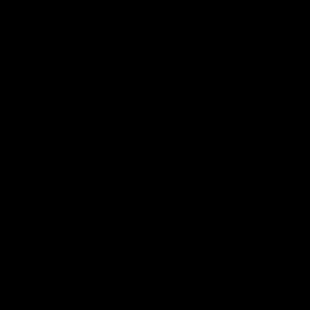
传真
0375-3921500
地址
河南省平顶山市建设中路63号
网站首页