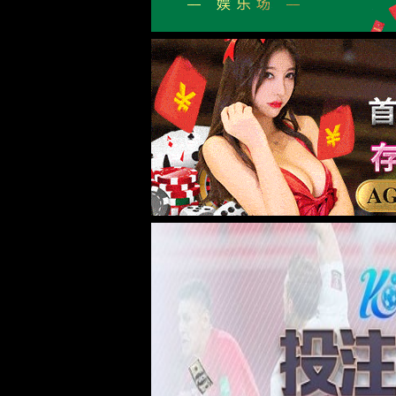
投资者关系
社会责任
确认
scroll down
首页