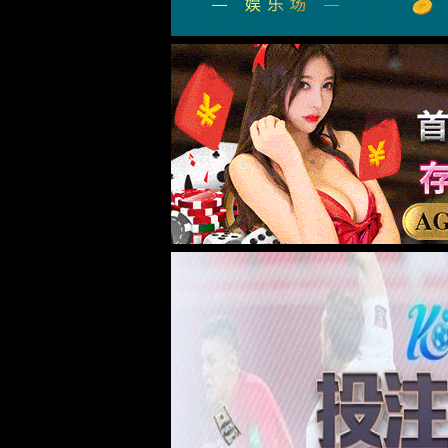
投资者关系
社会责任
确认
scroll down