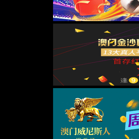
中文
English
网站首页
关于我们
关于我们
企业简介
发展历程
资质荣誉
产业布局
新闻中心
产品中心